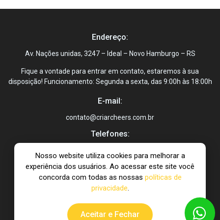
Endereço:
Av. Nações unidas, 3247 – Ideal – Novo Hamburgo – RS
Fique a vontade para entrar em contato, estaremos à sua
disposição! Funcionamento: Segunda a sexta, das 9:00h às 18:00h
E-mail:
contato@criarcheers.com.br
Telefones:
+55 51 99999-9999
Nosso website utiliza cookies para melhorar a
experiência dos usuários. Ao acessar este site você
concorda com todas as nossas
políticas de
privacidade
.
Criar Cheers © 2022
Aceitar e Fechar
Website desenvolvido por
Agência Classe